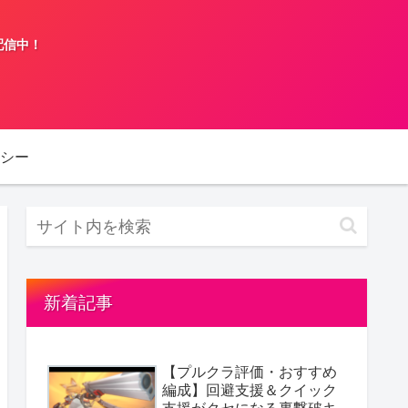
配信中！
シー
新着記事
【プルクラ評価・おすすめ
編成】回避支援＆クイック
支援がクセになる裏撃破キ