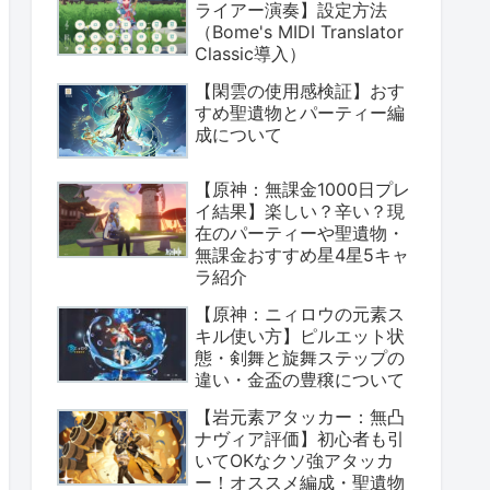
ライアー演奏】設定方法
（Bome's MIDI Translator
Classic導入）
【閑雲の使用感検証】おす
すめ聖遺物とパーティー編
成について
【原神：無課金1000日プレ
イ結果】楽しい？辛い？現
在のパーティーや聖遺物・
無課金おすすめ星4星5キャ
ラ紹介
【原神：ニィロウの元素ス
キル使い方】ピルエット状
態・剣舞と旋舞ステップの
違い・金盃の豊穣について
【岩元素アタッカー：無凸
ナヴィア評価】初心者も引
いてOKなクソ強アタッカ
ー！オススメ編成・聖遺物