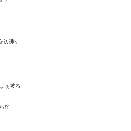
を彷彿す
まぁ被る
!?