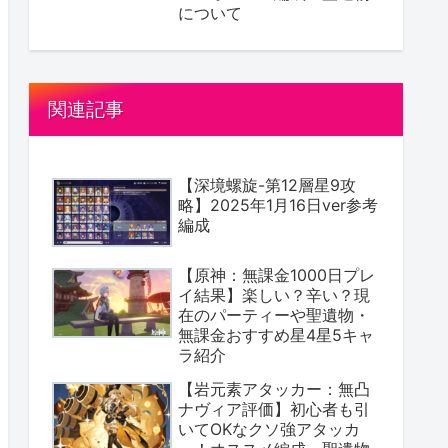
について
関連記事
【深境螺旋-第12層星9攻
略】2025年1月16日ver参考
編成
【原神：無課金1000日プレ
イ結果】楽しい？辛い？現
在のパーティーや聖遺物・
無課金おすすめ星4星5キャ
ラ紹介
【岩元素アタッカー：無凸
ナヴィア評価】初心者も引
いてOKなクソ強アタッカ