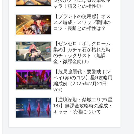
ャラ！猫又との相性◎
【ブラントの使用感】オス
スメ編成・スワップ戦闘の
コツ・長離との相性は？
【ゼンゼロ：ポリクローム
集め】ガチャ石が枯れた時
のチェックリスト（無課
金・微課金向け）
【危局強襲戦：要警戒ポン
ペイ(赤)のコツ】星9攻略用
編成例（2025年2月21日
ver）
【逆境深塔：禁域エリア(星
18)】無課金攻略時の編成・
キャラ・装備について