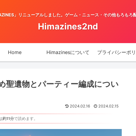
MAZINES」リニューアルしました。ゲーム・ニュース・その他もろもろ
Himazines2nd
Home
Himazinesについて
プライバシーポリ
め聖遺物とパーティー編成につい
2024.02.16
2024.02.15
は
約11分
で読めます。